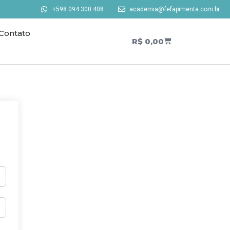
+598 094 300 408
academia@fefapimenta.com.br
Contato
R$
0,00