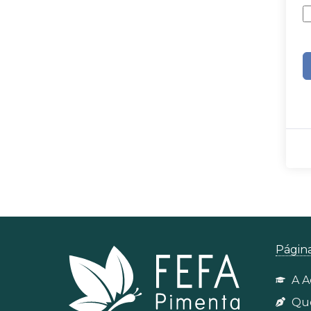
Págin
A A
Qu