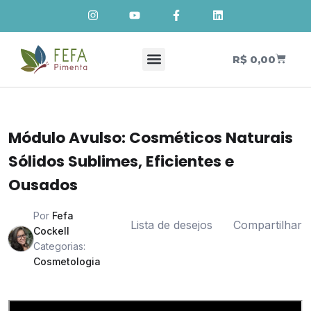
R$
0,00
Cursos de Cosmetologia Natural
Meus Cursos
Módulo Avulso: Cosméticos Naturais
Sólidos Sublimes, Eficientes e
Ousados
Por
Fefa
Lista de desejos
Compartilhar
Cockell
Categorias:
Cosmetologia