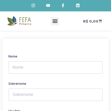
R$
0,00
Cursos de Cosmetologia Natural
Meus Cursos
Nome
Sobrenome
Usuário