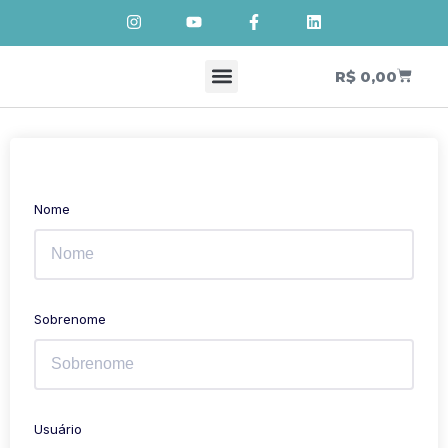
R$
0,00
Cursos de Cosmetologia Natural
Meus Cursos
Nome
Sobrenome
Usuário