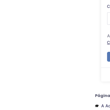
C
A
C
Página
A A