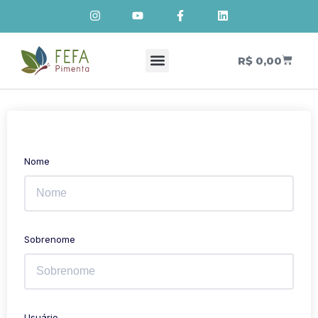
R$
0,00
Cursos de Cosmetologia Natural
Meus Cursos
Nome
Sobrenome
Usuário